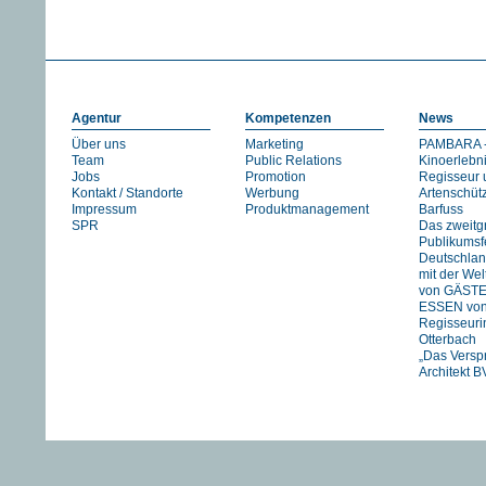
Agentur
Kompetenzen
News
Über uns
Marketing
PAMBARA -
Team
Public Relations
Kinoerlebn
Jobs
Promotion
Regisseur 
Kontakt / Standorte
Werbung
Artenschüt
Impressum
Produktmanagement
Barfuss
SPR
Das zweitg
Publikumsfe
Deutschlan
mit der We
von GÄST
ESSEN vo
Regisseuri
Otterbach
„Das Versp
Architekt B
Jan Schmid
FIREWORK
STRANIZZA
exklusiv in 
UNSER
FLUSS….