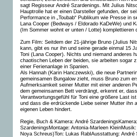
sagt Regisseur André Szardenings. Mit Julius Nitsc
Hauptrolle hat er einen Darsteller gefunden, der sei
Performance in „Toubab“ Publikum wie Presse in s
Lana Cooper (Bedways / Eldorado KaDeWe) und K
(Im Sommer wohnt er unten / Lotte) komplettieren 
Zum Film: Seitdem der 21-jährige Bruno (Julius Ni
kann, gibt es nur ihn und seine gerade einmal 15 Ja
Toni (Lana Cooper). Nichts und niemand anderes ha
chaotischen Leben der beiden, sie arbeiten sogar
einer Ferienanlage in Spanien.
Als Hannah (Karin Hanczewski), die neue Partnerin
gemeinsamen Bungalow zieht, muss Bruno zum ers
Aufmerksamkeit seiner Mutter mit einer anderen Pe
dem gemeinsamen Bett verdrängt, erkennt er, dass
Verantwortungsgefühl für Toni eine größere Last ist
und dass die erdrückende Liebe seiner Mutter ihn 
eigenen Leben hindert.
Regie, Buch & Kamera: André SzardeningsKamera
SzardeningsMontage: Antonia-Marleen KleinMusik
Noya Schreus)Ton: Lukas RablAusstattung: André S