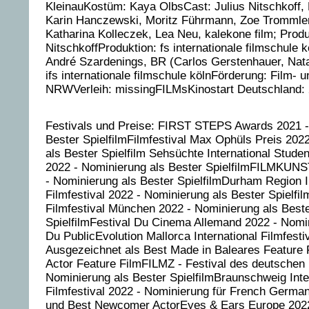
KleinauKostüm: Kaya OlbsCast: Julius Nitschkoff,
Karin Hanczewski, Moritz Führmann, Zoe Trommle
Katharina Kolleczek, Lea Neu, kalekone film; Produ
NitschkoffProduktion: fs internationale filmschule 
André Szardenings, BR (Carlos Gerstenhauer, Nata
ifs internationale filmschule kölnFörderung: Film- 
NRWVerleih: missingFILMsKinostart Deutschland: 
Festivals und Preise: FIRST STEPS Awards 2021 -
Bester SpielfilmFilmfestival Max Ophüls Preis 202
als Bester Spielfilm Sehsüchte International Studen
2022 - Nominierung als Bester SpielfilmFILMKU
- Nominierung als Bester SpielfilmDurham Region I
Filmfestival 2022 - Nominierung als Bester Spielfi
Filmfestival München 2022 - Nominierung als Best
SpielfilmFestival Du Cinema Allemand 2022 - Nomin
Du PublicEvolution Mallorca International Filmfesti
Ausgezeichnet als Best Made in Baleares Feature 
Actor Feature FilmFILMZ - Festival des deutschen 
Nominierung als Bester SpielfilmBraunschweig Inte
Filmfestival 2022 - Nominierung für French Germa
und Best Newcomer ActorEyes & Ears Europe 2022 