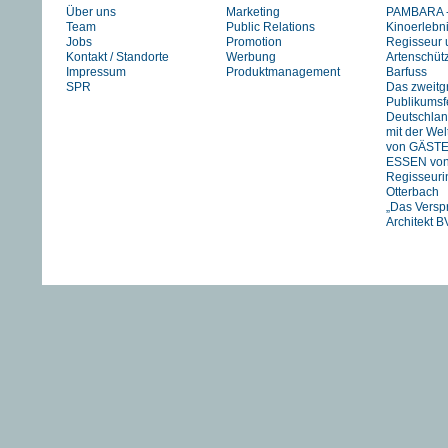
Über uns
Marketing
PAMBARA -
Team
Public Relations
Kinoerlebn
Jobs
Promotion
Regisseur 
Kontakt / Standorte
Werbung
Artenschüt
Impressum
Produktmanagement
Barfuss
SPR
Das zweitg
Publikumsfe
Deutschlan
mit der We
von GÄST
ESSEN vo
Regisseuri
Otterbach
„Das Versp
Architekt B
Jan Schmid
FIREWORK
STRANIZZA
exklusiv in 
UNSER
FLUSS….
HIMMEL vo
Pachachi
“JOHNNY A
eine Zeitre
Heartfield“
DIE TAGE
VON ADAM
von Franz 
TANJA – 