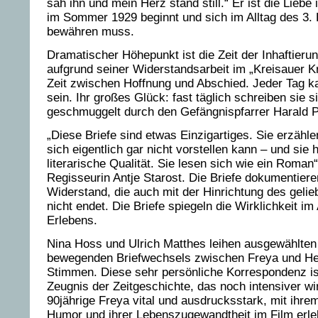
sah ihn und mein Herz stand still.“ Er ist die Liebe
im Sommer 1929 beginnt und sich im Alltag des 3.
bewähren muss.
Dramatischer Höhepunkt ist die Zeit der Inhaftieru
aufgrund seiner Widerstandsarbeit im „Kreisauer Kr
Zeit zwischen Hoffnung und Abschied. Jeder Tag ka
sein. Ihr großes Glück: fast täglich schreiben sie si
geschmuggelt durch den Gefängnispfarrer Harald 
„Diese Briefe sind etwas Einzigartiges. Sie erzähl
sich eigentlich gar nicht vorstellen kann – und sie 
literarische Qualität. Sie lesen sich wie ein Roman“
Regisseurin Antje Starost. Die Briefe dokumentiere
Widerstand, die auch mit der Hinrichtung des geli
nicht endet. Die Briefe spiegeln die Wirklichkeit i
Erlebens.
Nina Hoss und Ulrich Matthes leihen ausgewählte
bewegenden Briefwechsels zwischen Freya und He
Stimmen. Diese sehr persönliche Korrespondenz is
Zeugnis der Zeitgeschichte, das noch intensiver w
90jährige Freya vital und ausdrucksstark, mit ihre
Humor und ihrer Lebenszugewandtheit im Film erleb