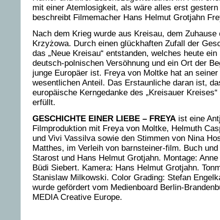
mit einer Atemlosigkeit, als wäre alles erst gestern 
beschreibt Filmemacher Hans Helmut Grotjahn Fre
Nach dem Krieg wurde aus Kreisau, dem Zuhause 
Krzyżowa. Durch einen glückhaften Zufall der Gesc
das „Neue Kreisau“ entstanden, welches heute ein
deutsch-polnischen Versöhnung und ein Ort der Be
junge Europäer ist. Freya von Moltke hat an seine
wesentlichen Anteil. Das Erstaunliche daran ist, da
europäische Kerngedanke des „Kreisauer Kreises“
erfüllt.
GESCHICHTE EINER LIEBE – FREYA
ist eine Ant
Filmproduktion mit Freya von Moltke, Helmuth Cas
und Vivi Vassilva sowie den Stimmen von Nina Hos
Matthes, im Verleih von barnsteiner-film. Buch und
Starost und Hans Helmut Grotjahn. Montage: Anne 
Büdi Siebert. Kamera: Hans Helmut Grotjahn. Ton
Stanislaw Milkowski. Color Grading: Stefan Engel
wurde gefördert vom Medienboard Berlin-Branden
MEDIA Creative Europe.