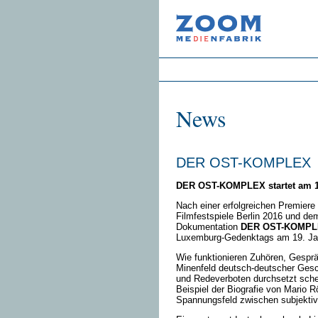
News
DER OST-KOMPLEX
DER OST-KOMPLEX startet am
Nach einer erfolgreichen Premiere 
Filmfestspiele Berlin 2016 und dem
Dokumentation
DER OST-KOMP
Luxemburg-Gedenktags am 19. Jan
Wie funktionieren Zuhören, Gesprä
Minenfeld deutsch-deutscher Gesc
und Redeverboten durchsetzt sche
Beispiel der Biografie von Mario R
Spannungsfeld zwischen subjektiv