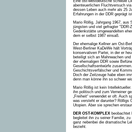
Eine ost-westdeutsche schwule Li
abenteuerlichen Fluchtversuch vi
dessen Leben auch mehr als 25 Ja
Erfahrungen in der DDR geprägt is
Mario Röllig, Jahrgang 1967, aus 
jüngsten und viel gefragter "DDR-
Gedenkstätte umgewandelten ehem
dem er selbst 1987 einsaß.
Der ehemalige Kellner am Ost-Berl
West-Berliner KaDeWe hält Vorträg
konservativen Partei, in der er heut
beteiligt sich an Mahnwachen und
der ehemaligen DDR sowie Befürwo
Gesellschaftsentwürfe zusammen.
Geschichtsverfälscher und Kommu
Doch der Zeitzeuge habe eben imme
denn man könne ihn so schwer wid
Mario Röllig ist kein Intellektuell
ihn politisch und zum Verneiner ge
„Freiheit“ verwendet er oft. Auch 
was versteht er darunter? Rölligs
Utopien. Aber sie sprechen erstau
DER OST-KOMPLEX
beobachtet 
begleitet ihn zu seiner Familie, z
ganz nebenbei die dramatische Leb
bezieht.