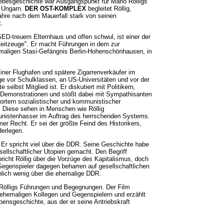
ebesgeschichte war Ausgangspunkt für Mario Rölligs
a Ungarn.
DER OST-KOMPLEX
begleitet Röllig,
hre nach dem Mauerfall stark von seinen
t.
SED-treuem Elternhaus und offen schwul, ist einer der
Zeitzeuge". Er macht Führungen in dem zur
aligen Stasi-Gefängnis Berlin-Hohenschönhausen, in
iner Flughafen und spätere Zigarrenverkäufer im
e vor Schulklassen, an US-Universitäten und vor der
e selbst Mitglied ist. Er diskutiert mit Politikern,
 Demonstrationen und stößt dabei mit Sympathisanten
rtern sozialistischer und kommunistischer
 Diese sehen in Menschen wie Röllig
nistenhasser im Auftrag des herrschenden Systems.
r Recht. Er sei der größte Feind des Historikers,
erlegen.
er. Er spricht viel über die DDR. Seine Geschichte habe
sellschaftlicher Utopien gemacht. Den Begriff
spricht Röllig über die Vorzüge des Kapitalismus, doch
 Gegenspieler dagegen beharren auf gesellschaftlichen
nlich wenig über die ehemalige DDR.
Rölligs Führungen und Begegnungen. Der Film
u ehemaligen Kollegen und Gegenspielern und erzählt
ensgeschichte, aus der er seine Antriebskraft