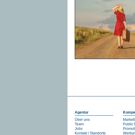
Agentur
Kompe
Über uns
Market
Team
Public 
Jobs
Promot
Kontakt / Standorte
Werbu