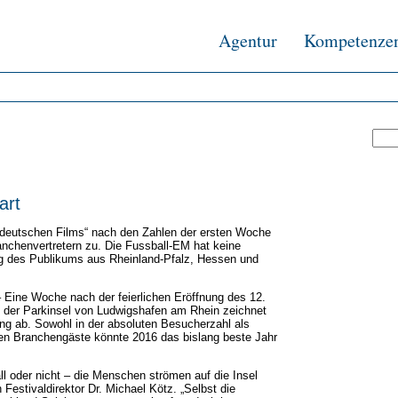
Agentur
Kompetenze
art
s deutschen Films“ nach den Zahlen der ersten Woche
nchenvertretern zu. Die Fussball-EM hat keine
g des Publikums aus Rheinland-Pfalz, Hessen und
 Eine Woche nach der feierlichen Eröffnung des 12.
f der Parkinsel von Ludwigshafen am Rhein zeichnet
ang ab. Sowohl in der absoluten Besucherzahl als
rten Branchengäste könnte 2016 das bislang beste Jahr
 oder nicht – die Menschen strömen auf die Insel
 Festivaldirektor Dr. Michael Kötz. „Selbst die