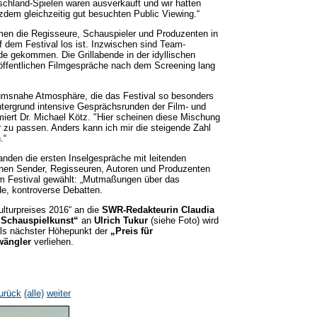
tschland-Spielen waren ausverkauft und wir hatten
zdem gleichzeitig gut besuchten Public Viewing.“
men die Regisseure, Schauspieler und Produzenten in
f dem Festival los ist. Inzwischen sind Team-
de gekommen. Die Grillabende in der idyllischen
e öffentlichen Filmgespräche nach dem Screening lang
kumsnahe Atmosphäre, die das Festival so besonders
ntergrund intensive Gesprächsrunden der Film- und
miert Dr. Michael Kötz. "Hier scheinen diese Mischung
r zu passen. Anders kann ich mir die steigende Zahl
.“
anden die ersten Inselgespräche mit leitenden
ichen Sender, Regisseuren, Autoren und Produzenten
m Festival gewählt: „Mutmaßungen über das
e, kontroverse Debatten.
lturpreises 2016“ an die
SWR-Redakteurin Claudia
r Schauspielkunst“
an
Ulrich Tukur
(siehe Foto) wird
ls nächster Höhepunkt der
„Preis für
twängler
verliehen.
urück
(alle)
weiter