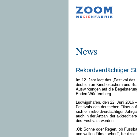
News
Rekordverdächtiger St
Im 12. Jahr legt das „Festival de
deutlich an Kinobesuchern und Bra
Auswirkungen auf die Begeisterun
Baden-Württemberg.
Ludwigshafen, den 22. Juni 2016 –
Festivals des deutschen Films au
sich ein rekordverdächtiger Jahrg
auch in der Anzahl der akkreditie
des Festivals werden.
„Ob Sonne oder Regen, ob Fussball
und wollen Filme sehen“, freut sich