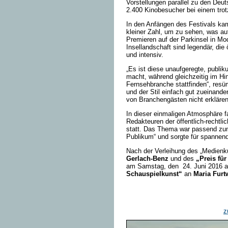
Vorstellungen parallel zu den Deu
2.400 Kinobesucher bei einem trot
In den Anfängen des Festivals ka
kleiner Zahl, um zu sehen, was au
Premieren auf der Parkinsel in Mo
Insellandschaft sind legendär, di
und intensiv.
„Es ist diese unaufgeregte, publi
macht, während gleichzeitig im Hi
Fernsehbranche stattfinden“, resü
und der Stil einfach gut zueinande
von Branchengästen nicht erklären
In dieser einmaligen Atmosphäre f
Redakteuren der öffentlich-rechtl
statt. Das Thema war passend zu
Publikum“ und sorgte für spannend
Nach der Verleihung des „Medienku
Gerlach-Benz
und des
„Preis fü
am Samstag, den 24. Juni 2016 a
Schauspielkunst“
an
Maria Fur
z