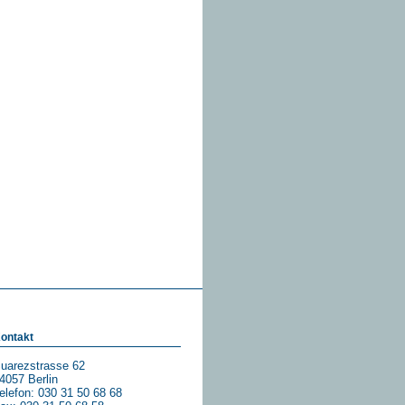
ontakt
uarezstrasse 62
4057 Berlin
elefon: 030 31 50 68 68