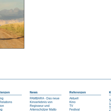
tenzen
News
Referenzen
K
ing
PAMBARA - Das neue
Aktuell
S
Relations
Kinoerlebnis von
Kino
1
ion
Regisseur und
TV
T
ng
Artenschützer Matto
Festival