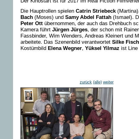
Der Kinostart ist für 2017 im Real Fiction Filmverle
Die Hauptrollen spielen
Catrin Striebeck
(Martina)
Bach
(Moses) und
Samy Abdel Fattah
(Ismael). D
Peter Ott
übernommen, der auch das Drehbuch sc
Kamera führt
Jürgen Jürges
, der schon mit Raine
Fassbinder, Wim Wenders, Andreas Kleinert und 
arbeitete. Das Szenenbild verantwortet
Silke Fisc
Kostümbild
Elena Wegner
,
Yüksel Yilmaz
ist Line
zurück
(alle)
weiter