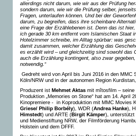
allerdings nicht darum, wie wir aus der Prüfung 
sondern
darum, wie wir die Prüfung selber, jenseit
Fragen, unterlaufen können. Und bei der
Geworfenh
darum, zu begreifen, dass ihre scheinbare Alternati
eine Frage der
Erzählebenen ist. Denn das ist hier
ich gerade 30 km entfernt vom Islamischen Staat 
Hotelzimmer schreibe, im Alltag spürbar: was gesc
damit zusammen, welcher Erzählung
das Geschehe
es erzählt wird – und gleichzeitig sind sowohl das
auch die
Erzählung kontingent, also zwar gegeben,
notwendig.“
Gedreht wird von April bis Juni 2016 in den MMC 
Köln/NRW und in der autonomen Region Kurdistan, 
Produzent ist
Mehmet Aktas
mit mîtosfilm – seine 
Produktion „Memories on Stone“ hat am 14. April 
Kinopremiere - in Koproduktion mit MMC Movies K
Griese/
Philip Borbély
), WDR (
Andrea Hanke
), 
Himstedt
) und ARTE (
Birgit Kämper
), unterstützt
und Medienstiftung NRW, der Filmförderung Hambu
Holstein und dem DFFF.