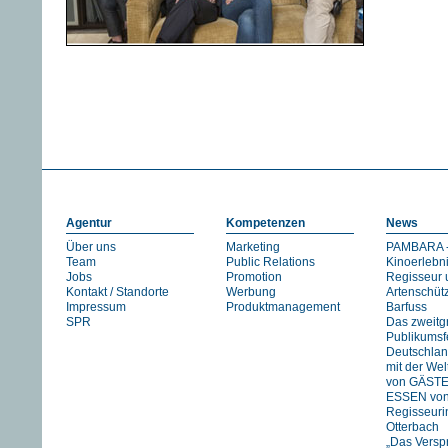
Agentur
Kompetenzen
News
Über uns
Marketing
PAMBARA -
Team
Public Relations
Kinoerlebn
Jobs
Promotion
Regisseur 
Kontakt / Standorte
Werbung
Artenschüt
Impressum
Produktmanagement
Barfuss
SPR
Das zweitg
Publikumsfe
Deutschlan
mit der We
von GÄST
ESSEN vo
Regisseuri
Otterbach
„Das Versp