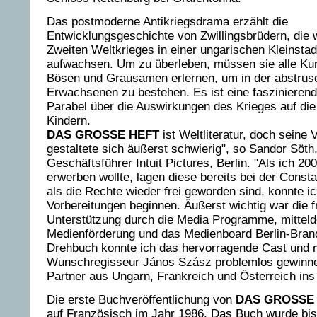
Das postmoderne Antikriegsdrama erzählt die
Entwicklungsgeschichte von Zwillingsbrüdern, die
Zweiten Weltkrieges in einer ungarischen Kleinsta
aufwachsen. Um zu überleben, müssen sie alle Kun
Bösen und Grausamen erlernen, um in der abstrus
Erwachsenen zu bestehen. Es ist eine fasziniere
Parabel über die Auswirkungen des Krieges auf di
Kindern.
DAS GROSSE HEFT
ist Weltliteratur, doch seine 
gestaltete sich äußerst schwierig", so Sandor Söth
Geschäftsführer Intuit Pictures, Berlin. "Als ich 20
erwerben wollte, lagen diese bereits bei der Consta
als die Rechte wieder frei geworden sind, konnte i
Vorbereitungen beginnen. Äußerst wichtig war die f
Unterstützung durch die Media Programme, mittel
Medienförderung und das Medienboard Berlin-Bran
Drehbuch konnte ich das hervorragende Cast und 
Wunschregisseur János Szász problemlos gewinne
Partner aus Ungarn, Frankreich und Österreich ins
Die erste Buchveröffentlichung von
DAS GROSSE
auf Französisch im Jahr 1986. Das Buch wurde bis 