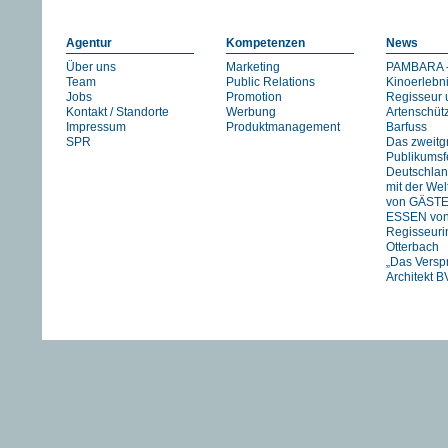
Agentur
Kompetenzen
News
Über uns
Marketing
PAMBARA -
Team
Public Relations
Kinoerlebn
Jobs
Promotion
Regisseur 
Kontakt / Standorte
Werbung
Artenschüt
Impressum
Produktmanagement
Barfuss
SPR
Das zweitg
Publikumsfe
Deutschlan
mit der We
von GÄST
ESSEN vo
Regisseuri
Otterbach
„Das Versp
Architekt B
Jan Schmid
FIREWORK
STRANIZZA
exklusiv in 
UNSER
FLUSS….
HIMMEL vo
Pachachi
“JOHNNY A
eine Zeitre
Heartfield“