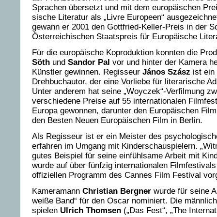
Sprachen übersetzt und mit dem europäischen Preis
sische Literatur als „Livre Europeen“ ausgezeichn
gewann er 2001 den Gottfried-Keller-Preis in der 
Österreichischen Staatspreis für Europäische Liter
Für die europäische Koproduktion konnten die Pr
Söth
und
Sandor Pal
vor und hinter der Kamera h
Künstler gewinnen. Regisseur
János Szász
ist ein
Drehbuchautor, der eine Vorliebe für literarische Ad
Unter anderem hat seine „Woyczek“-Verfilmung zw
verschiedene Preise auf 55 internationalen Filmfest
Europa gewonnen, darunter den Europäischen Filmp
den Besten Neuen Europäischen Film in Berlin.
Als Regisseur ist er ein Meister des psychologis
erfahren im Umgang mit Kinderschauspielern. „Wit
gutes Beispiel für seine einfühlsame Arbeit mit Kin
wurde auf über fünfzig internationalen Filmfestival
offiziellen Programm des Cannes Film Festival vorg
Kameramann
Christian Bergner
wurde für seine A
weiße Band“ für den Oscar nominiert. Die männlich
spielen
Ulrich Thomsen
(„Das Fest“, „The Internat