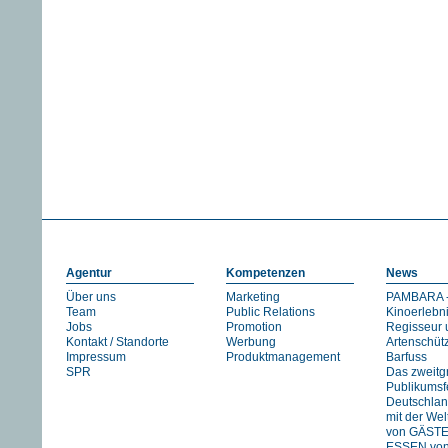
Agentur
Kompetenzen
News
Über uns
Marketing
PAMBARA -
Team
Public Relations
Kinoerlebn
Jobs
Promotion
Regisseur 
Kontakt / Standorte
Werbung
Artenschüt
Impressum
Produktmanagement
Barfuss
SPR
Das zweitg
Publikumsfe
Deutschlan
mit der We
von GÄST
ESSEN vo