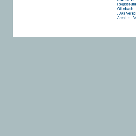
Regisseuri
Otterbach
„Das Versp
Architekt B
Jan Schmid
FIREWORK
STRANIZZA
exklusiv in 
UNSER
FLUSS….
HIMMEL vo
Pachachi
“JOHNNY A
eine Zeitre
Heartfield“
DIE TAGE
VON ADAM
von Franz 
TANJA – 
EINER GU
FUCKING
Newsarchi