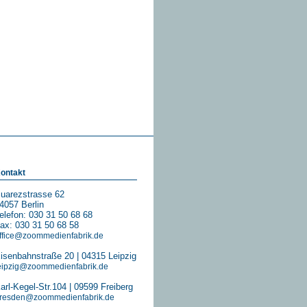
ontakt
uarezstrasse 62
4057 Berlin
elefon: 030 31 50 68 68
ax: 030 31 50 68 58
ffice@zoommedienfabrik.de
isenbahnstraße 20 | 04315 Leipzig
eipzig@zoommedienfabrik.de
arl-Kegel-Str.104 | 09599 Freiberg
resden@zoommedienfabrik.de