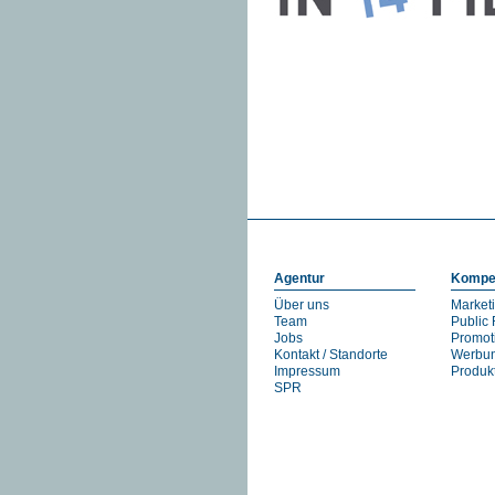
Agentur
Kompe
Über uns
Market
Team
Public 
Jobs
Promot
Kontakt / Standorte
Werbu
Impressum
Produ
SPR