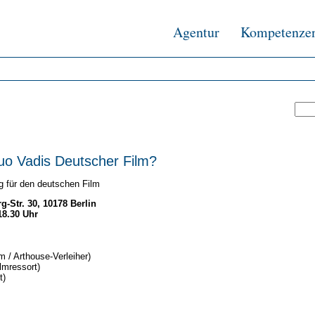
Agentur
Kompetenze
uo Vadis Deutscher Film?
ng für den deutschen Film
Str. 30, 10178 Berlin
18.30 Uhr
lm / Arthouse-Verleiher)
ilmressort)
t)