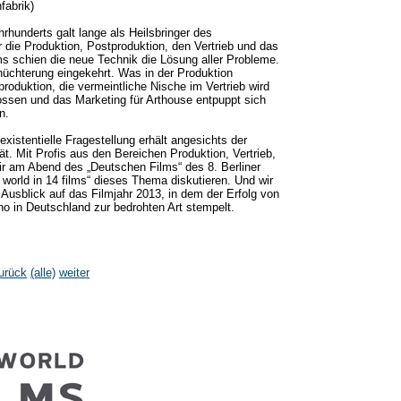
abrik)
hrhunderts galt lange als Heilsbringer des
r die Produktion, Postproduktion, den Vertrieb und das
s schien die neue Technik die Lösung aller Probleme.
rnüchterung eingekehrt. Was in der Produktion
produktion, die vermeintliche Nische im Vertrieb wird
ossen und das Marketing für Arthouse entpuppt sich
n.
istentielle Fragestellung erhält angesichts der
t. Mit Profis aus den Bereichen Produktion, Vertrieb,
wir am Abend des „Deutschen Films“ des 8. Berliner
world in 14 films“ dieses Thema diskutieren. Und wir
 Ausblick auf das Filmjahr 2013, in dem der Erfolg von
o in Deutschland zur bedrohten Art stempelt.
urück
(alle)
weiter