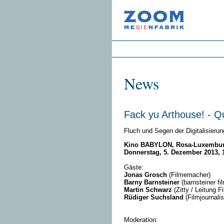
News
Fack yu Arthouse! - Q
Fluch und Segen der Digitalisieru
Kino BABYLON, Rosa-Luxemburg-
Donnerstag, 5. Dezember 2013, 
Gäste:
Jonas Grosch
(Filmemacher)
Barny Barnsteiner
(barnsteiner fi
Martin Schwarz
(Zitty / Leitung F
Rüdiger Suchsland
(Filmjournalis
Moderation: