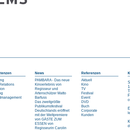
tenzen
News
Referenzen
K
ing
PAMBARA - Das neue
Aktuell
S
Relations
Kinoerlebnis von
Kino
1
ion
Regisseur und
TV
T
ng
Artenschützer Matto
Festival
F
ktmanagement
Barfuss
Event
o
Das zweitgrößte
DVD
Publikumsfestival
Buch
E
Deutschlands eröffnet
Corporate
l
mit der Weltpremiere
Kunden
von GÄSTE ZUM
K
ESSEN von
d
Regisseurin Carolin