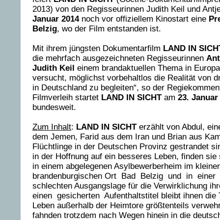
2013) von den Regisseurinnen Judith Keil und Ant
Januar 2014
noch vor offiziellem Kinostart eine
Pr
Belzig
, wo der Film entstanden ist.
Mit ihrem jüngsten Dokumentarfilm
LAND IN SIC
die mehrfach ausgezeichneten Regisseurinnen
Ant
Judith Keil
einem brandaktuellen Thema in Europa
versucht, möglichst vorbehaltlos die Realität von 
in Deutschland zu begleiten“, so der Regiekomment
Filmverleih startet
LAND IN SICHT
am
23. Januar
bundesweit.
Zum Inhalt
:
LAND IN SICHT
erzählt von Abdul, ei
dem Jemen, Farid aus dem Iran und Brian aus Kame
Flüchtlinge in der Deutschen Provinz gestrandet s
in der Hoffnung auf ein besseres Leben, finden sie
in einem abgelegenen Asylbewerberheim im kleine
brandenburgischen Ort Bad Belzig und in einer
schlechten Ausgangslage für die Verwirklichung i
einen gesicherten Aufenthaltstitel bleibt ihnen di
Leben außerhalb der Heimtore größtenteils verwehr
fahnden trotzdem nach Wegen hinein in die deutsc