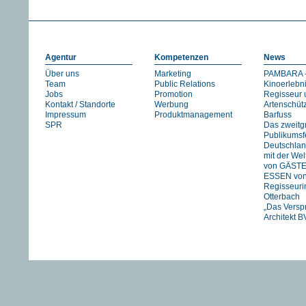
Agentur
Kompetenzen
News
Über uns
Marketing
PAMBARA -
Team
Public Relations
Kinoerlebn
Jobs
Promotion
Regisseur 
Kontakt / Standorte
Werbung
Artenschüt
Impressum
Produktmanagement
Barfuss
SPR
Das zweitg
Publikumsfe
Deutschlan
mit der We
von GÄST
ESSEN vo
Regisseuri
Otterbach
„Das Versp
Architekt B
Jan Schmid
FIREWORK
STRANIZZA
exklusiv in 
UNSER
FLUSS….
HIMMEL vo
Pachachi