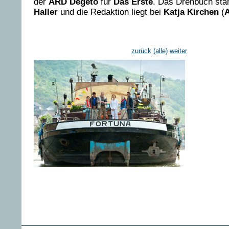
der
ARD Degeto
für
Das Erste
. Das Drehbuch st
Haller
und die Redaktion liegt bei
Katja Kirchen
(
zurück
(alle)
weiter