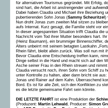
für alternativen Tourismus gegründet. Mit Erfolg, d
sind hart, die Arbeit ist anstrengender und aufwen
Dabei haben Claudia und Michael ihre Beziehung u
pubertierenden Sohn Jonas (
Sammy Scheuritzel
)
Nun droht Jonas zum zweiten Mal sitzen zu bleiben
aufs Internat. Kurz gesagt, die Familie steht vor ei
In dieser angespannten Situation trifft Claudia die 
Nachricht vom Tod ihrer Mutter besonders hart. Ihr
(Heinz Baumann), ein brummiger Binnenschiffer, de
Alters unbeirrt mit seinem betagten Lastkahn „For
Rhein fährt, bleibt allein zurück. Was soll nun mit
Bevor Claudia eine Entscheidung treffen kann, nim
Dinge selbst in die Hand und macht sich auf den We
Asche seiner Frau in den Rhein streuen und nimmt
Claudia versucht noch, ihren Sohn vom Schiff zu h
unter Kontrolle zu halten, aber dann bricht sie aus: 
Jonas und Rainer auf dem Kahn. Überraschend ko
Bord. Es ist für alle Zeit, sich den Konflikten zu st
es die letzte gemeinsame Fahrt sein könnte.
DIE LETZTE FAHRT
ist eine Produktion der
Schiw
(Produzent:
Martin Lehwald
, Producer:
Simon Gr