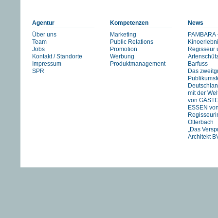
Agentur
Kompetenzen
News
Über uns
Marketing
PAMBARA -
Team
Public Relations
Kinoerlebn
Jobs
Promotion
Regisseur 
Kontakt / Standorte
Werbung
Artenschüt
Impressum
Produktmanagement
Barfuss
SPR
Das zweitg
Publikumsfe
Deutschlan
mit der We
von GÄST
ESSEN vo
Regisseuri
Otterbach
„Das Versp
Architekt B
Jan Schmid
FIREWORK
STRANIZZA
exklusiv in 
UNSER
FLUSS….
HIMMEL vo
Pachachi
“JOHNNY A
eine Zeitre
Heartfield“