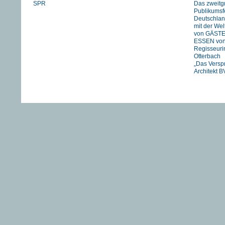
SPR
Das zweitg
Publikumsfe
Deutschlan
mit der We
von GÄST
ESSEN vo
Regisseuri
Otterbach
„Das Versp
Architekt B
Jan Schmid
FIREWORK
STRANIZZA
exklusiv in 
UNSER
FLUSS….
HIMMEL vo
Pachachi
“JOHNNY A
eine Zeitre
Heartfield“
DIE TAGE
VON ADAM
von Franz 
TANJA – 
EINER GU
FUCKING
Newsarchi